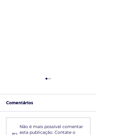
Comentários
Vaga PCD com
Braile para co
Não é mais possível comentar
esta publicação. Contate o
gabarito: por que a
identificação tá