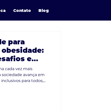
ica
Contato
Blog
de para
 obesidade:
safios e
do soluções
ma cada vez mais
 a sociedade avança em
nclusivos para todos,...