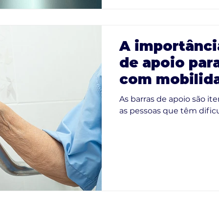
A importânci
de apoio par
com mobilid
As barras de apoio são ite
as pessoas que têm dificu