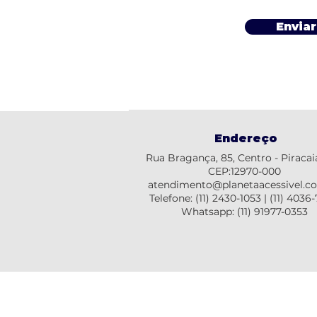
Enviar
Endereço
Rua Bragança, 85, Centro - Piracai
CEP:12970-000
atendimento@planetaacessivel.c
Telefone:
(11) 2430-1053
|
(11) 4036
Whatsapp: (11) 91977-0353