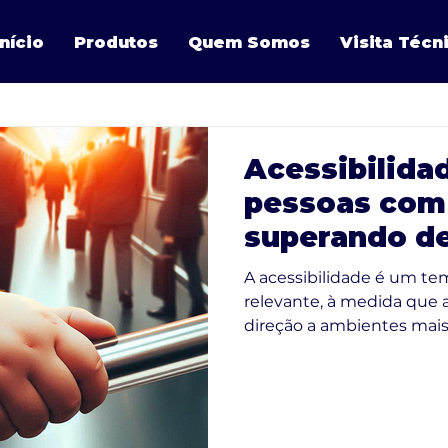
Início
Produtos
Quem Somos
Visita Técn
Acessibilida
pessoas com
superando de
implementan
A acessibilidade é um te
relevante, à medida que
direção a ambientes mais i