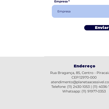
Empresa
Enviar
Endereço
Rua Bragança, 85, Centro - Piracai
CEP:12970-000
atendimento@planetaacessivel.c
Telefone:
(11) 2430-1053
|
(11) 4036
Whatsapp: (11) 91977-0353