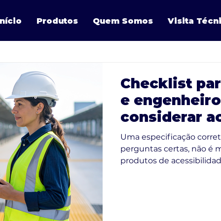
Início
Produtos
Quem Somos
Visita Técn
Checklist par
e engenheiro
considerar a
produtos de
Uma especificação corre
acessibilida
perguntas certas, não é mesmo? Ao 
produtos de acessibilidad
itens no catálogo. É esse
escolha atenda às exigên
necessidades do usuário f