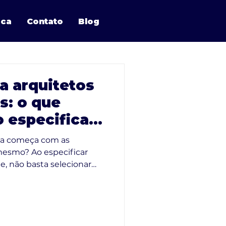
ica
Contato
Blog
a arquitetos
s: o que
o especificar
ta começa com as
de
especificar
e, não basta selecionar
ncial garantir que cada
cias normativas e às
inal.