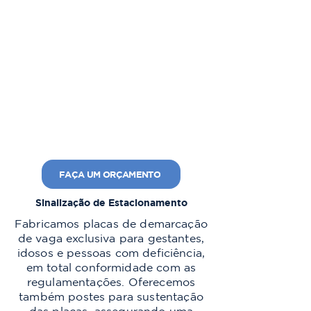
FIXAÇÃO:
Fixação com parafuso m8x50 e
porca M8
DIMENSÕES:
Diversas
CORES:
Diversas
MATERIAIS:
ACM
FAÇA UM ORÇAMENTO
Sinalização de Estacionamento
Fabricamos placas de demarcação
de vaga exclusiva para gestantes,
idosos e pessoas com deficiência,
em total conformidade com as
regulamentações. Oferecemos
também postes para sustentação