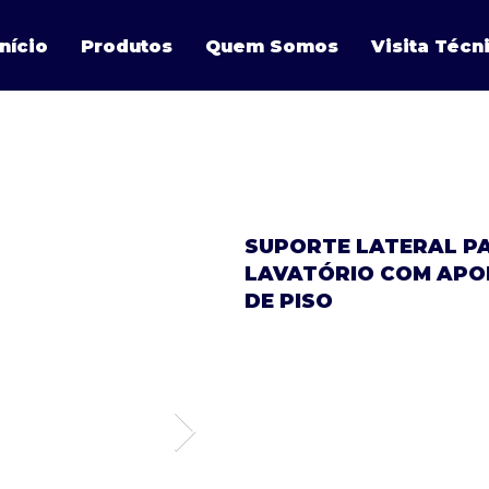
Início
Produtos
Quem Somos
Visita Técn
SUPORTE LATERAL P
LAVATÓRIO COM APO
DE PISO
FIXAÇÃO:
Instalar com os parafusos
Sextavado e buchas disponí
DIMENSÕES: