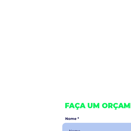
Nossa linha de barras de apoi
ambientes acessíveis. Estas bar
reduzida, 
Nossas barras de apoio priori
estabilidade a pessoas com mob
materiais duráveis, garantin
independência, permiti
FAÇA UM ORÇA
Nome