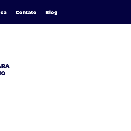
ica
Contato
Blog
ARA
IO
 M6x50
veis no Kit.